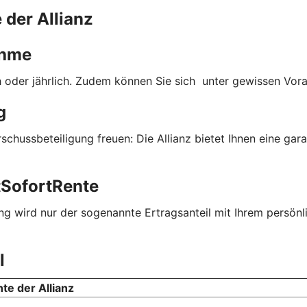
 der Allianz
ahme
lich oder jährlich. Zudem können Sie sich unter gewissen Vo
g
hussbeteiligung freuen: Die Allianz bietet Ihnen eine gar
tSofortRente
g wird nur der sogenannte Ertragsanteil mit Ihrem persönli
l
te der Allianz