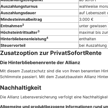
Auszahlungsturnus
wahlweise monatl
Auszahlungsdauer
auf Lebenszeit 
Mindesteinmalbeitrag
3.000 €
2
Entnahmen
unter gewissen
3
Höchsteintrittsalter
maximal bis zum
4
Hinterbliebenenleistung
enthalten
Steuervorteil
bei Auszahlung 
Zusatzoption zur PrivatSofortRente
Die Hinterbliebenenrente der Allianz
Mit diesem Zusatzschutz sind die von Ihnen benannten Hinte
Schlimmste passiert. Mit dem Zusatzbaustein Allianz Hinte
Nachhaltigkeit
Die Allianz Lebensversicherung verfolgt eine Nachhaltigkeit
Allgemeine und produktbezogene Informationen rund um 