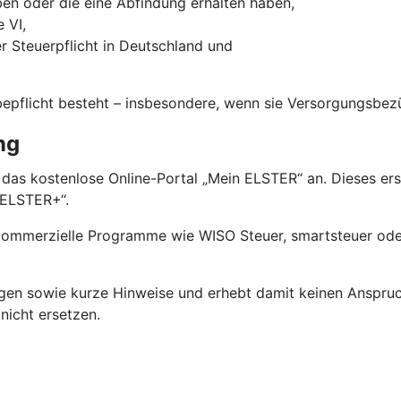
aben oder die eine Abfindung erhalten haben,
 VI,
 Steuerpflicht in Deutschland und
bepflicht besteht – insbesondere, wenn sie Versorgungsbez
ng
 das kostenlose Online-Portal „Mein ELSTER“ an. Dieses er
nELSTER+“.
 kommerzielle Programme wie WISO Steuer, smartsteuer oder
ngen sowie kurze Hinweise und erhebt damit keinen Anspruc
nicht ersetzen.