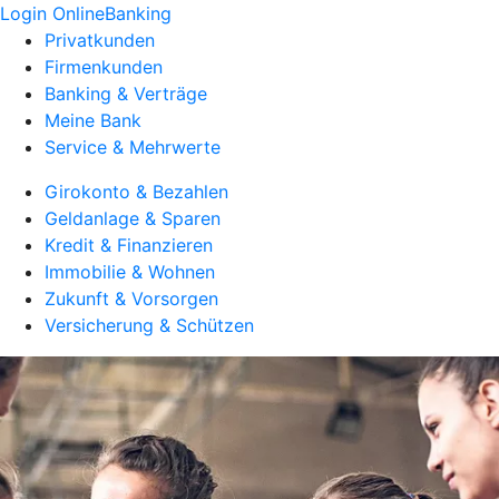
Login OnlineBanking
Privatkunden
Firmenkunden
Banking & Verträge
Meine Bank
Service & Mehrwerte
Girokonto & Bezahlen
Geldanlage & Sparen
Kredit & Finanzieren
Immobilie & Wohnen
Zukunft & Vorsorgen
Versicherung & Schützen