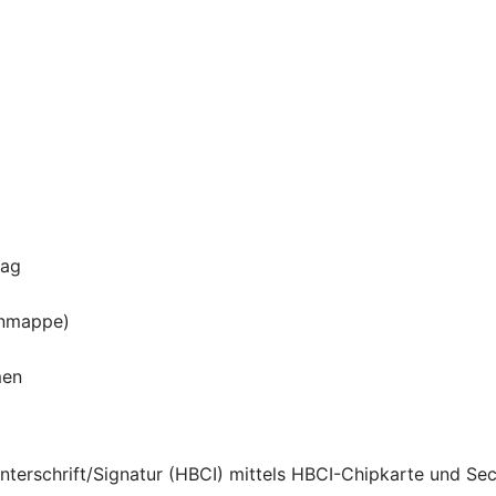
rag
tenmappe)
men
Unterschrift/Signatur (HBCI) mittels HBCI-Chipkarte und Se