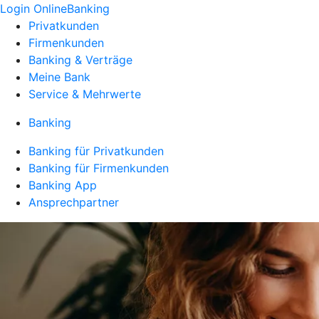
Login OnlineBanking
Privatkunden
Firmenkunden
Banking & Verträge
Meine Bank
Service & Mehrwerte
Banking
Banking für Privatkunden
Banking für Firmenkunden
Banking App
Ansprechpartner