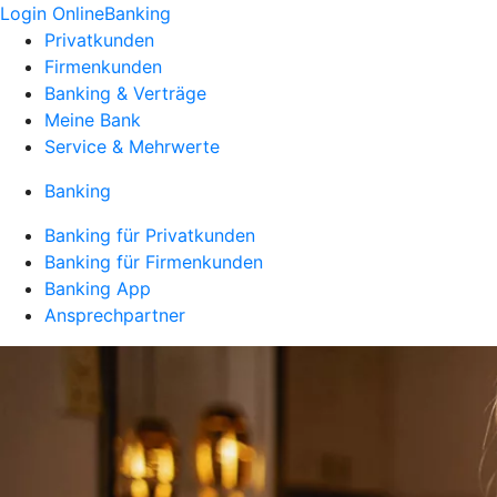
Login OnlineBanking
Privatkunden
Firmenkunden
Banking & Verträge
Meine Bank
Service & Mehrwerte
Banking
Banking für Privatkunden
Banking für Firmenkunden
Banking App
Ansprechpartner