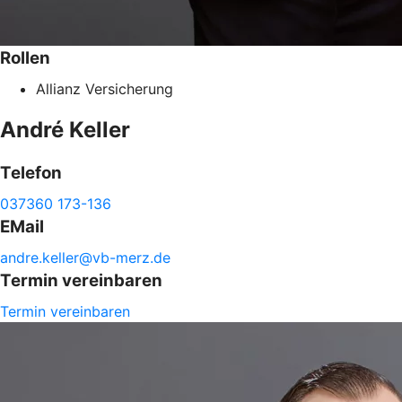
Rollen
Allianz Versicherung
André
Keller
Telefon
037360 173-136
EMail
andre.
keller@
vb-
merz.de
Termin vereinbaren
Termin vereinbaren