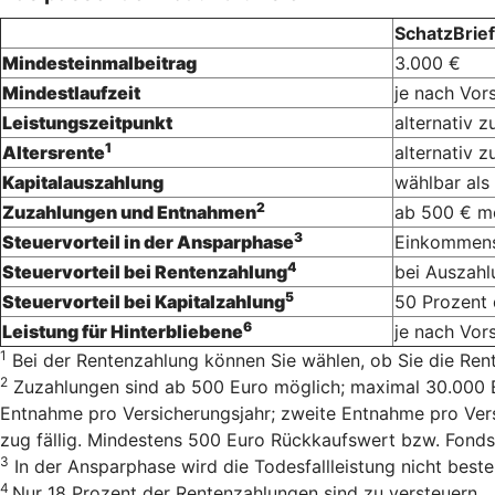
SchatzBrief
Mindesteinmalbeitrag
3.000 €
Mindestlaufzeit
je nach Vor
Leistungszeitpunkt
alternativ 
1
Altersrente
alternativ 
Kapitalauszahlung
wählbar als
2
Zuzahlungen und Entnahmen
ab 500 € m
3
Steuervorteil in der Ansparphase
Einkommenst
4
Steuervorteil bei Rentenzahlung
bei Auszahl
5
Steuervorteil bei Kapitalzahlung
50 Prozent 
6
Leistung für Hinterbliebene
je nach Vor
1
Bei der Rentenzahlung können Sie wählen, ob Sie die Rente m
2
Zu­zah­lun­gen sind ab 500 Euro mög­lich; ma­xi­mal 30.000 
Entnahme pro Versicherungsjahr; zweite Entnahme pro Versic
zug fäl­lig. Min­des­tens 500 Euro Rück­kaufs­wert bzw. Fond
3
In der Ansparphase wird die Todesfallleistung nicht besteu
4
Nur 18 Pro­zent der Ren­ten­zah­lun­gen sind zu versteu­ern.