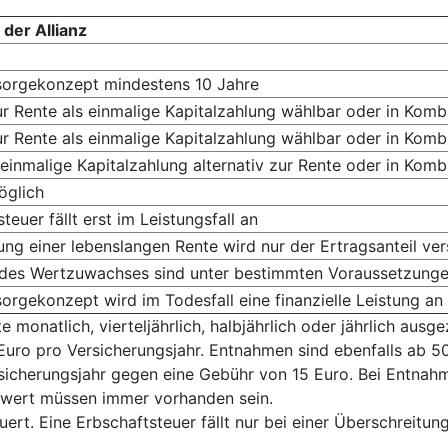
 der Allianz
sorgekonzept mindestens 10 Jahre
zur Rente als einmalige Kapitalzahlung wählbar oder in Komb
zur Rente als einmalige Kapitalzahlung wählbar oder in Komb
 einmalige Kapitalzahlung alternativ zur Rente oder in Komb
öglich
euer fällt erst im Leistungsfall an
ung einer lebenslangen Rente wird nur der Ertragsanteil ver
des Wertzuwachses sind unter bestimmten Voraussetzungen
sorgekonzept wird im Todesfall eine finanzielle Leistung an
onatlich, vierteljährlich, halbjährlich oder jährlich ausgez
Euro pro Ver­si­cherungs­jahr. Ent­nah­men sind eben­falls ab
herungsjahr gegen eine Gebühr von 15 Euro. Bei Ent­nah­men
s­wert müs­sen immer vor­han­den sein.
ert. Eine Erbschaftsteuer fällt nur bei einer Überschreitun