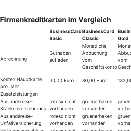
Firmenkreditkarten im Vergleich
BusinessCard
BusinessCard
Busi
Basic
Classic
Gold
Monatliche
Monat
Guthaben
Abbuchung
Abbu
Abrechnung
aufladen
vom
vom
Geschäftskonto
Gesch
Kosten Hauptkarte
30,00 Euro
30,00 Euro
132,0
pro Jahr
Zusatzleistungen
Auslandsreise-
rotesx
nicht
gruenerhaken
gruen
Krankenversicherung
vorhanden
vorhanden
vorha
Auslandsreise-
rotesx
nicht
gruenerhaken
gruen
Unfallversicherung
vorhanden
vorhanden
vorha
Haftungsausschluss-
rotesx
nicht
gruenerhaken
gruen