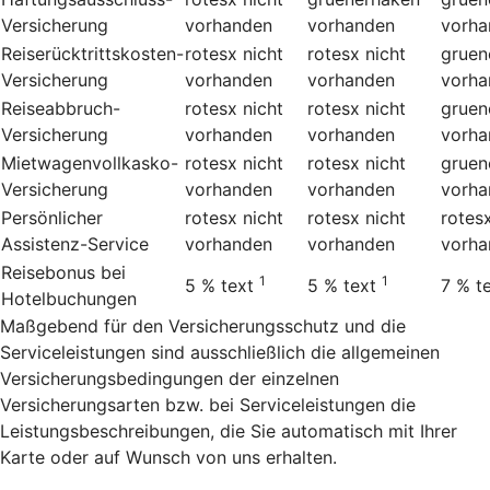
Versicherung
vorhanden
vorhanden
vorha
Reiserücktrittskosten-
rotesx
nicht
rotesx
nicht
gruen
Versicherung
vorhanden
vorhanden
vorha
Reiseabbruch-
rotesx
nicht
rotesx
nicht
gruen
Versicherung
vorhanden
vorhanden
vorha
Mietwagenvollkasko-
rotesx
nicht
rotesx
nicht
gruen
Versicherung
vorhanden
vorhanden
vorha
Persönlicher
rotesx
nicht
rotesx
nicht
rotes
Assistenz-Service
vorhanden
vorhanden
vorha
Reisebonus bei
1
1
5 %
text
5 %
text
7 %
t
Hotelbuchungen
Maßgebend für den Versicherungsschutz und die
Serviceleistungen sind ausschließlich die allgemeinen
Versicherungsbedingungen der einzelnen
Versicherungsarten bzw. bei Serviceleistungen die
Leistungsbeschreibungen, die Sie automatisch mit Ihrer
Karte oder auf Wunsch von uns erhalten.