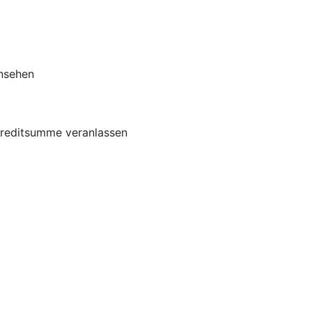
insehen
r Kreditsumme veranlassen