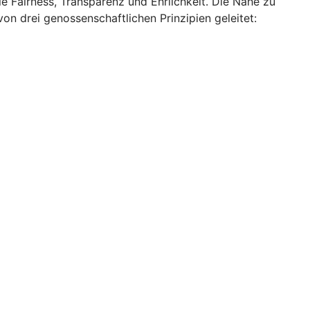
e Fairness, Transparenz und Ehrlichkeit. Die Nähe zu
on drei genossenschaftlichen Prinzipien geleitet: